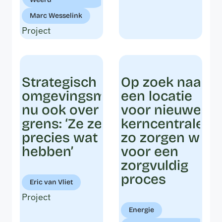
Marc Wesselink
Project
Strategisch
Op zoek naar
omgevingsmanagement
een locatie
nu ook over de Duitse
voor nieuwe
grens: ‘Ze zeiden: dit is
kerncentrales:
precies wat we nodig
zo zorgen we
hebben’
voor een
zorgvuldig
proces
Eric van Vliet
Project
Energie