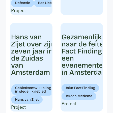
Defensie
Bas Liebeek
Project
Hans van
Gezamenlijk op
Zijst over zijn
naar de feiten: 
zeven jaar in
Fact Finding vo
de Zuidas
een
van
evenementente
Amsterdam
in Amsterdam
Gebiedsontwikkeling
Joint Fact Finding
in stedelijk gebied
Jeroen Medema
Hans van Zijst
Project
Project