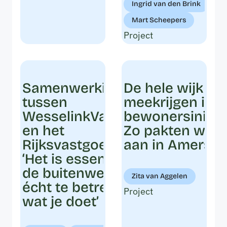
Ingrid van den Brink
Mart Scheepers
Project
Samenwerking
De hele wijk
tussen
meekrijgen in 
WesselinkVanZijst
bewonersinitiat
en het
Zo pakten we h
Rijksvastgoedbedrijf:
aan in Amersfo
‘Het is essentieel om
de buitenwereld
Zita van Aggelen
écht te betrekken bij
Project
wat je doet’