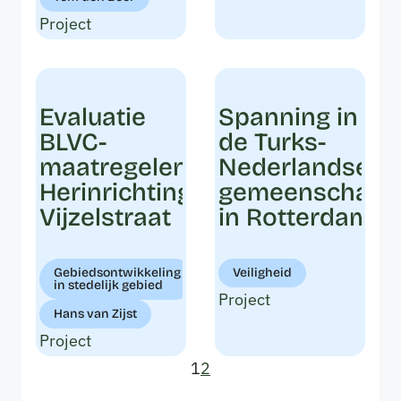
Project
Evaluatie
Spanning in
BLVC-
de Turks-
maatregelen
Nederlandse
Herinrichting
gemeenschap
Vijzelstraat
in Rotterdam
Gebiedsontwikkeling
Veiligheid
in stedelijk gebied
Project
Hans van Zijst
Project
1
2