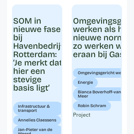
SOM in
Omgevingsgeri
nieuwe fase
werken als het
bij
nieuwe normaal
Havenbedrijf
zo werken we
Rotterdam:
eraan bij Gasun
‘Je merkt dat
hier een
Omgevingsgericht werken
stevige
Energie
basis ligt’
Bianca Boverhoff-van der
Meer
Robin Schram
Infrastructuur &
transport
Project
Annelies Claessens
Jan-Pieter van de
Weerd