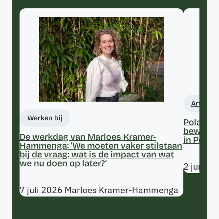
Artikele
Werken bij
Polarisat
bewegen
De werkdag van Marloes Kramer-
in Polari
Hammenga: ‘We moeten vaker stilstaan
bij de vraag: wat is de impact van wat
we nu doen op later?’
2 juni 2
7 juli 2026
Marloes Kramer-Hammenga