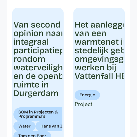
Van second
Het aanleggen
opinion naar een
van een
integraal
warmtenet in
participatieproces
stedelijk gebied
rondom
omgevingsgeri
waterveiligheid
werken bij
en de openbare
Vattenfall HEAT
ruimte in
Durgerdam
Energie
Project
SOM in Projecten &
Programma’s
Water
Hans van Zijst
Tom den Boer