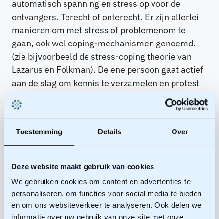
automatisch spanning en stress op voor de
ontvangers. Terecht of onterecht. Er zijn allerlei
manieren om met stress of problemenom te
gaan, ook wel coping-mechanismen genoemd.
(zie bijvoorbeeld de stress-coping theorie van
Lazarus en Folkman). De ene persoon gaat actief
aan de slag om kennis te verzamelen en protest
aan te tekenen, een ander zoekt zielsverwanten
op en weer een ander wil er niets van weten. In
zijn algemeenheid geldt: Naarmate een gevaar
Toestemming
Details
Over
reëler is voor mensen, zullen zij eerder gaan
handelen.
Deze website maakt gebruik van cookies
Er ontbreekt kennis over het virus (betrouwbare
We gebruiken cookies om content en advertenties te
feiten) en we hebben er geen ervaring mee. Daar
personaliseren, om functies voor social media te bieden
moet iets mee gebeuren, want dat maakt de
en om ons websiteverkeer te analyseren. Ook delen we
situatie kwetsbaar. Postmes zegt daarover: ‘hoe
informatie over uw gebruik van onze site met onze