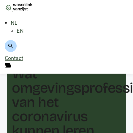
NL
EN
Terug naar overzicht
Contact
Wat
omgevingsprofessi
van het
coronavirus
kunnen leren