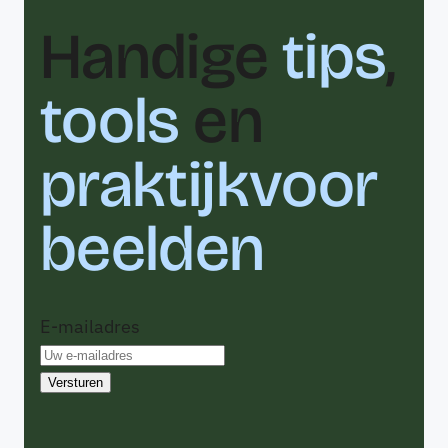
Handige
tips
,
tools
en
praktijkvoor
beelden
E-mailadres