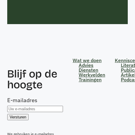
Wat we doen
Kennisc
Advies
Litera
Diensten
Public
Blijf op de
Werkvelden
Artike
Trainingen
Podca
hoogte
E-mailadres
We gebruiken je e-mailadres