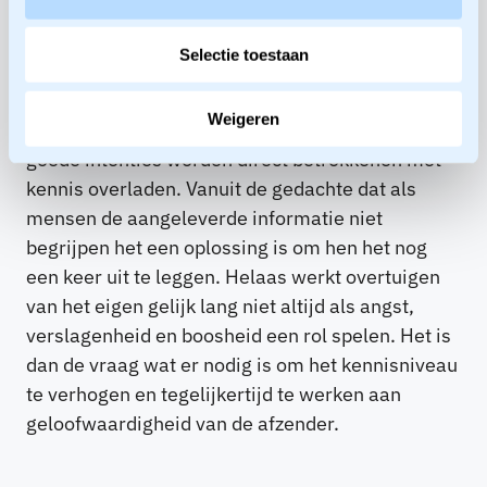
hebben is het de vraag of meer kennis
verspreiden op dat moment de goede strategie
Selectie toestaan
is. Vaak geziene reflex van een partij die met een
spannende boodschap naar buiten gaat, is om in
Weigeren
een overtuigingsmodus te schieten. Vanuit de
goede intenties worden direct betrokkenen met
kennis overladen. Vanuit de gedachte dat als
mensen de aangeleverde informatie niet
begrijpen het een oplossing is om hen het nog
een keer uit te leggen. Helaas werkt overtuigen
van het eigen gelijk lang niet altijd als angst,
verslagenheid en boosheid een rol spelen. Het is
dan de vraag wat er nodig is om het kennisniveau
te verhogen en tegelijkertijd te werken aan
geloofwaardigheid van de afzender.