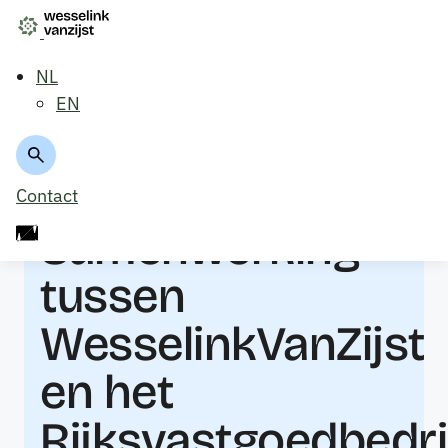
NL
EN
Terug naar projecten
Contact
Samenwerking
tussen
WesselinkVanZijst
en het
Rijksvastgoedbedrij