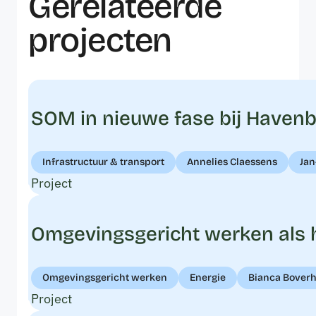
Gerelateerde
projecten
SOM in nieuwe fase bij Havenbed
Infrastructuur & transport
Annelies Claessens
Jan
Project
Omgevingsgericht werken als h
Omgevingsgericht werken
Energie
Bianca Boverh
Project