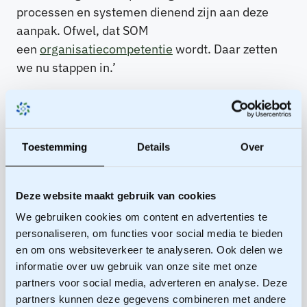
processen en systemen dienend zijn aan deze
aanpak. Ofwel, dat SOM
een
organisatiecompetentie
wordt. Daar zetten
we nu stappen in.’
Succesverhalen
delen
Toestemming
Details
Over
Deze website maakt gebruik van cookies
Het duo stimuleert RVB-omgevingsmanagers
We gebruiken cookies om content en advertenties te
bijvoorbeeld om hun werk en succesverhalen met
personaliseren, om functies voor social media te bieden
elkaar te delen, zodat anderen daar ook van
en om ons websiteverkeer te analyseren. Ook delen we
kunnen profiteren. ‘Bij een kazerneproject in het
informatie over uw gebruik van onze site met onze
zuiden van Nederland ontwikkelden de
partners voor social media, adverteren en analyse. Deze
betrokkenen een goede participatieaanpak. Daar
partners kunnen deze gegevens combineren met andere