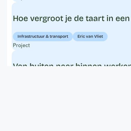
Hoe vergroot je de taart in ee
Infrastructuur & transport
Eric van Vliet
Project
Van buiten naar binnen werken
Gebiedsontwikkeling in stedelijk gebied
Hans van Zijs
Project
Waardecreatie en koppelkansen