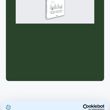
Handboek Strategisch
OmgevingsManagement 2.0
22 november 2022
Marc Wesselink
Literatuur
Lees verder