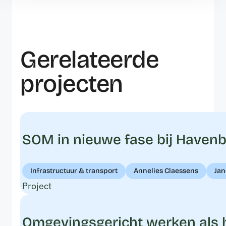
Gerelateerde
projecten
SOM in nieuwe fase bij Havenbed
Infrastructuur & transport
Annelies Claessens
Jan
Project
Omgevingsgericht werken als h