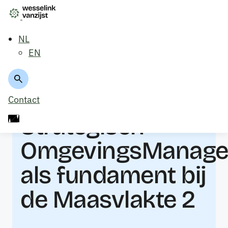
NL
EN
Terug naar projecten
Contact
Strategisch
OmgevingsManag
als fundament bij
de Maasvlakte 2