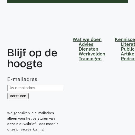
Wat we doen
Kennisc
Advies
Litera
Diensten
Public
Blijf op de
Werkvelden
Artike
Trainingen
Podca
hoogte
E-mailadres
We gebruiken je e-mailadres
alleen voor het versturen van
onze nieuwsbrief. Lees meer in
onze
privacyverklaring
.