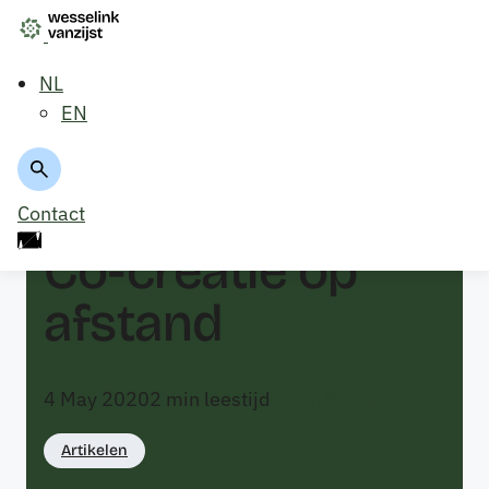
NL
EN
Terug naar overzicht
Contact
Co-creatie op
afstand
4 May 2020
2
min leestijd
Robin Schram
Artikelen