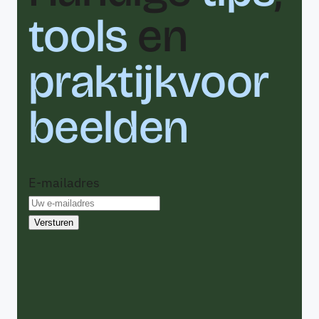
tools
en
praktijkvoor
beelden
E-mailadres