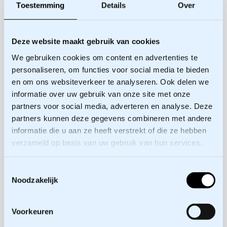
Zo denkt onze opdrachtgever Johan Kloppenburg
Toestemming
Details
Over
van de Veiligheidsregio IJsselland er gelukkig
ook over: “
Het uitvoeren van de issue-
stakeholderanalyse via videoconferencing was
Deze website maakt gebruik van cookies
een intensieve en efficiënte manier van
We gebruiken cookies om content en advertenties te
samenwerken die ons veel inzicht heeft gegeven.
personaliseren, om functies voor social media te bieden
en om ons websiteverkeer te analyseren. Ook delen we
Niemand kon zich tijdens de online workshops
informatie over uw gebruik van onze site met onze
verschuilen waardoor er een mooie evenwichtige
partners voor social media, adverteren en analyse. Deze
inbreng vanuit de groep is gekomen. Robin en
partners kunnen deze gegevens combineren met andere
Jeroen, bedankt voor de prettige, relaxte en
informatie die u aan ze heeft verstrekt of die ze hebben
professionele samenwerking. En natuurlijk jullie
verzameld op basis van uw gebruik van hun services.
flexibiliteit.”
Toestemmingsselectie
Interesse in een omgevingsanalyse, een
Noodzakelijk
Canvassessie of een andere interactieve sessie?
Neem vooral contact met ons op. We bespreken
Voorkeuren
graag de mogelijkheden.