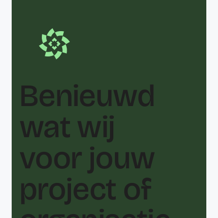
Benieuwd
wat wij
voor jouw
project of