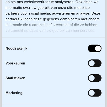
en om ons websiteverkeer te analyseren. Ook delen we
Hans van Zijst
informatie over uw gebruik van onze site met onze
partners voor social media, adverteren en analyse. Deze
partners kunnen deze gegevens combineren met andere
informatie die u aan ze heeft verstrekt of die ze hebben
verzameld op basis van uw gebruik van hun services.
Toestemmingsselectie
Noodzakelijk
Voorkeuren
Literatuur
Artikele
Praktijkboek Strategisch
Statistieken
OmgevingsManagement
Onbevan
Marketing
15 november 2024
Hans van Zijst
23 oktob