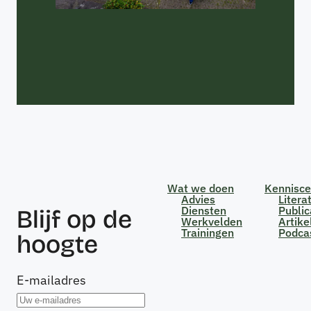
Wat we doen
Kennisc
Advies
Litera
Diensten
Public
Blijf op de
Werkvelden
Artike
Trainingen
Podca
hoogte
E-mailadres