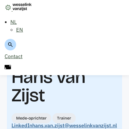
NL
EN
Ons team
Contact
Hans van
Zijst
Mede-oprichter
Trainer
LinkedIn
hans.van.zijst@wesselinkvanzijst.nl