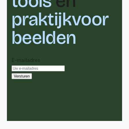
tools
en
praktijkvoor
beelden
E-mailadres