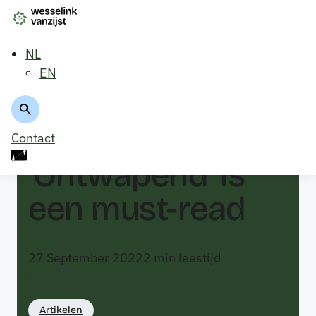
NL
EN
Terug naar overzicht
Contact
‘Ontwapend’ is
een must-read
27 September 2022
2
min leestijd
Hans van Zijst
Artikelen