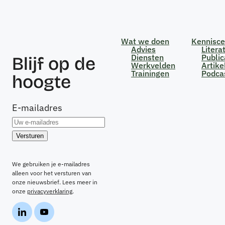
Wat we doen
Kennisc
Advies
Litera
Diensten
Public
Blijf op de
Werkvelden
Artike
Trainingen
Podca
hoogte
E-mailadres
We gebruiken je e-mailadres
alleen voor het versturen van
onze nieuwsbrief. Lees meer in
onze
privacyverklaring
.