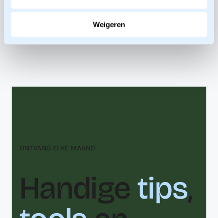
Hans van Zijst
Weigeren
ONTVANG ELKE MAAND
Handige
tips
,