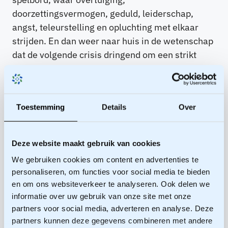
doorzettingsvermogen, geduld, leiderschap,
angst, teleurstelling en opluchting met elkaar
strijden. En dan weer naar huis in de wetenschap
dat de volgende crisis dringend om een strikt
neutrale interventie vraagt. Het boek is juist
daarom zo interessant voor
omgevingsmanagers: welke rol speel jij als
Toestemming
Details
Over
omgevingsmanager? Hoe ga jij om met spanning
en gebrek aan vertrouwen? Hoe zit het met jouw
doorzettingsvermogen en geduld? Vragen die dit
Deze website maakt gebruik van cookies
boek opwerpt en waarop ieder van ons een
We gebruiken cookies om content en advertenties te
persoonlijk kan reflecteren. Juist daarom is
personaliseren, om functies voor social media te bieden
‘Ontwapend’ een ontwapenend boek en
en om ons websiteverkeer te analyseren. Ook delen we
een
must-read
.
informatie over uw gebruik van onze site met onze
partners voor social media, adverteren en analyse. Deze
partners kunnen deze gegevens combineren met andere