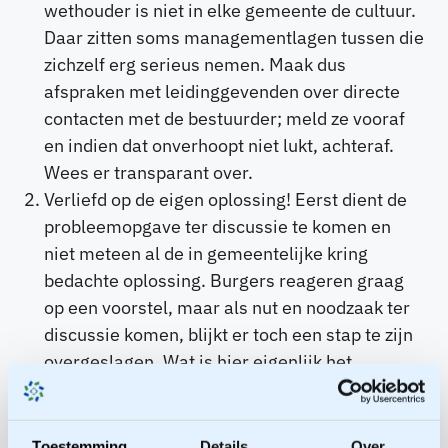
wethouder is niet in elke gemeente de cultuur.
Daar zitten soms managementlagen tussen die
zichzelf erg serieus nemen. Maak dus
afspraken met leidinggevenden over directe
contacten met de bestuurder; meld ze vooraf
en indien dat onverhoopt niet lukt, achteraf.
Wees er transparant over.
Verliefd op de eigen oplossing! Eerst dient de
probleemopgave ter discussie te komen en
niet meteen al de in gemeentelijke kring
bedachte oplossing. Burgers reageren graag
op een voorstel, maar als nut en noodzaak ter
discussie komen, blijkt er toch een stap te zijn
overgeslagen. Wat is hier eigenlijk het
probleem, en voor wie? Belangenorganisaties
hebben vaak wel een voorkeur om eerst het
probleem nader te analyseren alvorens tot
Toestemming
Details
Over