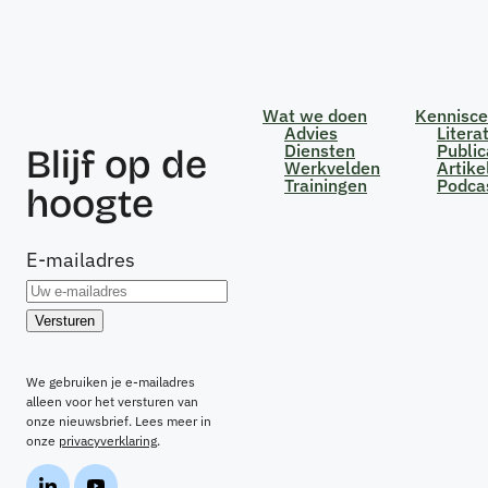
Wat we doen
Kennisc
Advies
Litera
Diensten
Public
Blijf op de
Werkvelden
Artike
Trainingen
Podca
hoogte
E-mailadres
We gebruiken je e-mailadres
alleen voor het versturen van
onze nieuwsbrief. Lees meer in
onze
privacyverklaring
.