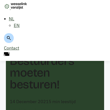
NL
EN
Terug naar overzicht
Contact
Bestuurders
moeten
besturen!
14 December 2021
5
min leestijd
Hans van Zijst