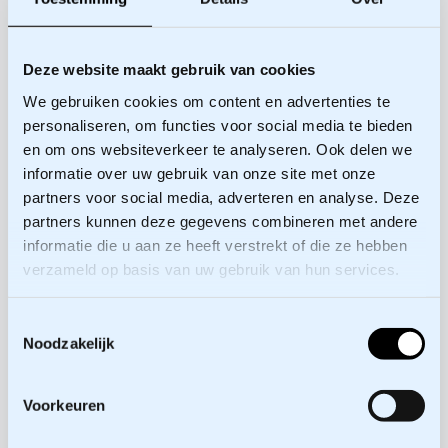
oplossingen te komen.
Bestuurders hebben vaak een hele entourage
Deze website maakt gebruik van cookies
(in sommige kringen ‘de kraag’ genoemd) om
zich heen met strategen,
We gebruiken cookies om content en advertenties te
personaliseren, om functies voor social media te bieden
bestuursondersteuners,
en om ons websiteverkeer te analyseren. Ook delen we
communicatieadviseurs en
informatie over uw gebruik van onze site met onze
vertegenwoordigers van hun politieke partij,
partners voor social media, adverteren en analyse. Deze
die -vaak niet gehinderd door directe
partners kunnen deze gegevens combineren met andere
betrokkenheid bij de participatieopgave-
informatie die u aan ze heeft verstrekt of die ze hebben
gevraagd en ongevraagd advies geven aan de
verzameld op basis van uw gebruik van hun services.
bestuurder. Breng dit in kaart, benoem het, ook
richting bestuurder en probeer hen in het
Toestemmingsselectie
proces een transparante rol te geven in plaats
Noodzakelijk
van hun buitenboordmotorgeronk te dulden.
Investeer in de kraag.
Voorkeuren
Voorspel niet wat de bestuurder zal vinden!