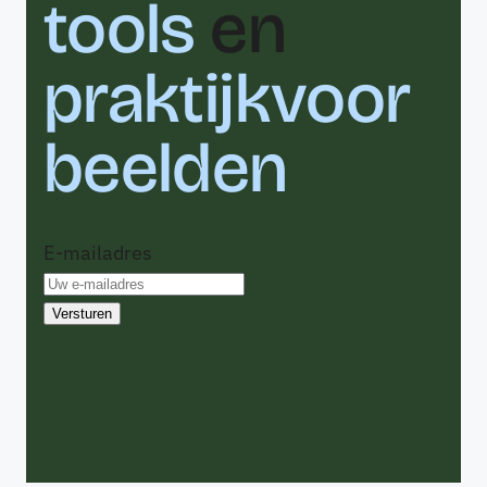
tools
en
praktijkvoor
beelden
E-mailadres