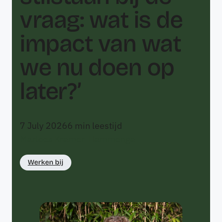
vraag: wat is de
impact van wat
we nu doen op
later?’
7 July 2026
6
min leestijd
Marloes Kramer-Hammenga
Werken bij