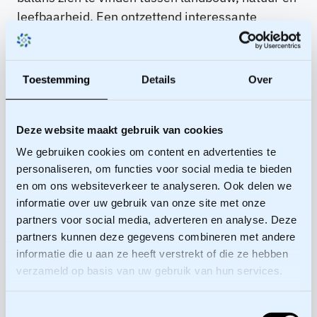
leefbaarheid. Een ontzettend interessante
opdracht, want hoe zet je de belangen van de
boeren nou in de juiste schijnwerper? Zonder hier
al te diep op in te gaan: dat ging goed. En dat
Toestemming
Details
Over
heeft in elk geval te maken met een
belangstellende blik. Boeren worden geregeld
Deze website maakt gebruik van cookies
weggezet als vervelend met maar één belang
voor ogen: dat van de landbouw. Dat is niet eerlijk
We gebruiken cookies om content en advertenties te
en daar moeten we mee oppassen. Ik vind het
personaliseren, om functies voor social media te bieden
en om ons websiteverkeer te analyseren. Ook delen we
belangrijk om moeite te doen. Om uit te vogelen
informatie over uw gebruik van onze site met onze
wat er werkelijk aan de hand is en samen over
partners voor social media, adverteren en analyse. Deze
oplossingen na de denken. Ook daarom vind ik
partners kunnen deze gegevens combineren met andere
mijn werk zo geweldig.”
informatie die u aan ze heeft verstrekt of die ze hebben
verzameld op basis van uw gebruik van hun services.
Waarin zet jij je
Toestemmingsselectie