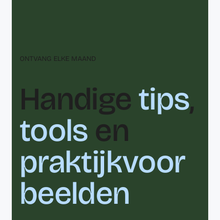
ONTVANG ELKE MAAND
Handige
tips
,
tools
en
praktijkvoor
beelden