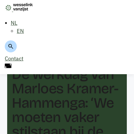
NL
EN
Terug naar overzicht
Contact
De werkdag van
Marloes Kramer-
Hammenga: ‘We
moeten vaker
stilstaan bij de