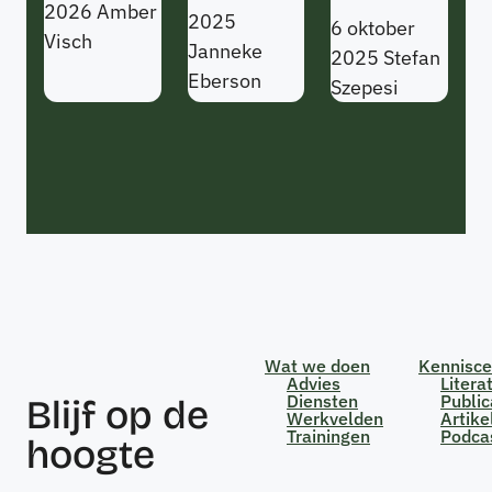
2026
Amber
2025
6 oktober
Visch
Janneke
2025
Stefan
Eberson
Szepesi
Wat we doen
Kennisc
Advies
Litera
Diensten
Public
Blijf op de
Werkvelden
Artike
Trainingen
Podca
hoogte