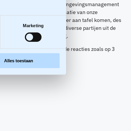
nis met elkaar te delen over omgevingsmanagement
ndachtspunten bij de organisatie van onze
den. Hoe meer perspectieven er aan tafel komen, des
Marketing
oming van LEO: de wens om diverse partijen uit de
rgietransitie en de omgeving.
ben nog volop plannen en de reacties zoals op 3
Alles toestaan