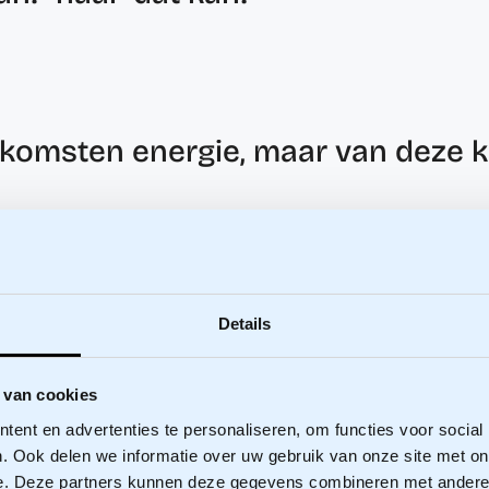
komsten energie, maar van deze kri
fje Cuppen en Peter Schmeitz, praatten de deelnemers in
amenwerking tussen overheid en stakeholders en een ni
Details
raad.
dens onze laatste sectorbijeenkomst. Terugkijkend op d
 van cookies
e. Wat LEO sterk maakt, is de betrokkenheid van onze led
ent en advertenties te personaliseren, om functies voor social
 mensen vol energie en met meer kennis naar huis.
. Ook delen we informatie over uw gebruik van onze site met on
e. Deze partners kunnen deze gegevens combineren met andere i