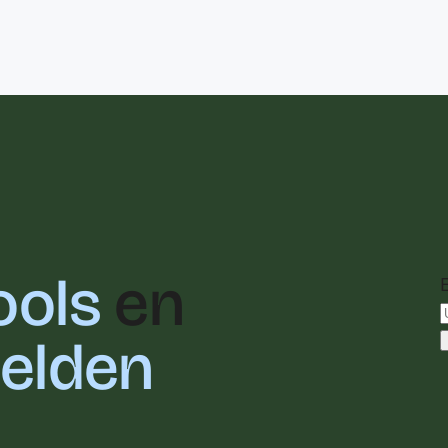
ools
en
eelden