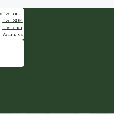
m
Over ons
Over SOM
Ons team
Vacatures
ie