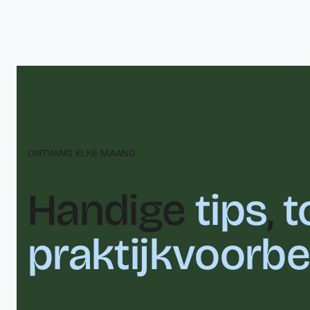
ONTVANG ELKE MAAND
Handige
tips
,
t
praktijkvoorb