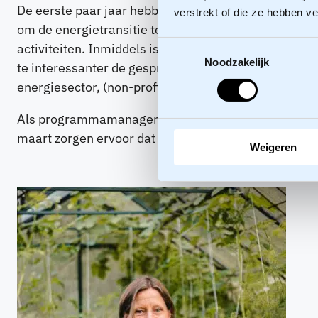
De eerste paar jaar hebben we met LEO veel aandac
verstrekt of die ze hebben v
om de energietransitie te versnellen. Ook netwerke
Toestemmingsselectie
activiteiten. Inmiddels is er een vaste kern ontsta
Noodzakelijk
te interessanter de gesprekken en des te completer h
energiesector, (non-profit) organisaties en overheid
Als programmamanager van LEO ben ik blij met en tr
maart zorgen ervoor dat niet alleen onze deelnemers
Weigeren