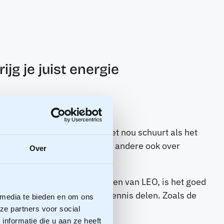
jg je juist energie
 kleine setting over waar het nou schuurt als het
euw poldermodel. Maar onder andere ook over
Over
e afgelopen jaren en de doelen van LEO, is het goed
en die in vertrouwde sfeer kennis delen. Zoals de
 media te bieden en om ons
ze partners voor social
nformatie die u aan ze heeft