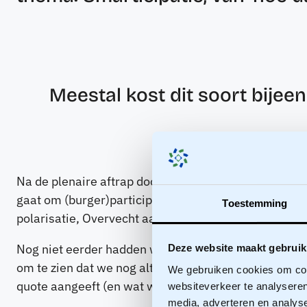
Meestal kost dit soort bijeen
Na de plenaire aftrap door sprekers David Peters, Ee
gaat om (burger)participatie. Over (succesvolle) s
Toestemming
polarisatie, Overvecht aardgasvrij en de Omgevings
Nog niet eerder hadden we zoveel deelnemers als tij
Deze website maakt gebruik
om te zien dat we nog altijd voorzien in een behoeft
We gebruiken cookies om cont
quote aangeeft (en wat we vaak terugkrijgen), gaan
websiteverkeer te analyseren
media, adverteren en analys