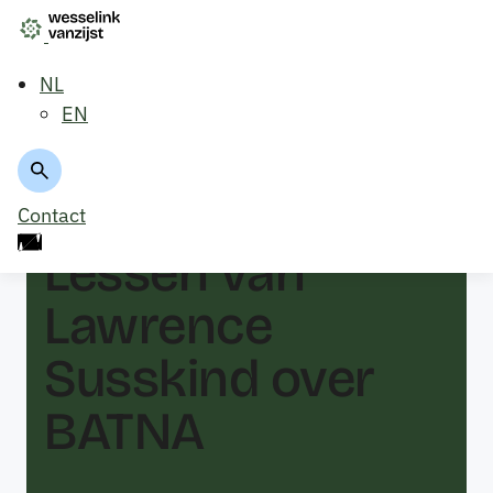
NL
EN
Terug naar overzicht
Contact
Lessen van
Lawrence
Susskind over
BATNA