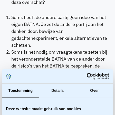
deze overschat?
Soms heeft de andere partij geen idee van het
eigen BATNA. Je zet de andere partij aan het
denken door, bewijze van
gedachtenexperiment, enkele alternatieven te
schetsen.
Soms is het nodig om vraagtekens te zetten bij
het veronderstelde BATNA van de ander door
de risico’s van het BATNA te bespreken, de
onzekerheidsfactor te bepalen en de kosten
inzichterlijk te krijgen die nodig zijn om het
alternatief te bereiken.
Toestemming
Details
Over
Bij de inzet van een onafhankelijke mediator
kan een partij ook geholpen worden met
BATNA-ontwikkeling, bijvoorbeeld door dat
Deze website maakt gebruik van cookies
deze derde coachende vragen stelt, zonder op