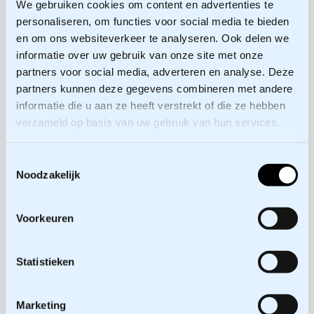
We gebruiken cookies om content en advertenties te
de stoel van die partij te gaan zitten.
personaliseren, om functies voor social media te bieden
en om ons websiteverkeer te analyseren. Ook delen we
informatie over uw gebruik van onze site met onze
Susskind erkende dat het gebruik van BATNA
partners voor social media, adverteren en analyse. Deze
in bilaterale transactionele onderhandelingen
partners kunnen deze gegevens combineren met andere
eenvoudiger is dan in een multistakeholder
informatie die u aan ze heeft verstrekt of die ze hebben
gebiedsontwikkelingsproces; maar ook bij
verzameld op basis van uw gebruik van hun services.
gebiedsontwikkeling onderhandel je sterker
als je weet welke alternatieven je zelf op een
Toestemmingsselectie
andere onderhandelingstafel hebt bereikt, en
Noodzakelijk
nog sterker als je ook de alternatieven van
andere stakeholders weet.
Voorkeuren
In een MGA-onderhandeling probeer je zoveel
mogelijk waarde voor elkaar te creëren.
Statistieken
Probeer daarom alles wat jij zelf makkelijk
weg kunt geven te betrekken in de deal!
Het behalen van een overeenkomst is geen
Marketing