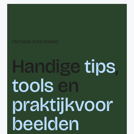
ONTVANG ELKE MAAND
Handige
tips
,
tools
en
praktijkvoor
beelden