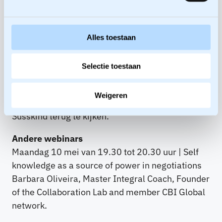
maatstaf om het succes van de
procesbegeleider te bepalen. Ga je succes wel
op die manier meten, dan organiseer je een
Alles toestaan
dynamiek die ervoor zou kunnen zorgen dat je
mensen leidt naar een overeenkomst die
Selectie toestaan
minder is dan hun BATNA.
Weigeren
Klik
hier
om het hele webinar met Lawrence
Susskind terug te kijken.
Andere webinars
Maandag 10 mei van 19.30 tot 20.30 uur | Self
knowledge as a source of power in negotiations
Barbara Oliveira, Master Integral Coach, Founder
of the Collaboration Lab and member CBI Global
network.