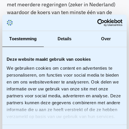
met meerdere regeringen (zeker in Nederland)
waardoor de koers van ten minste één van de
partijen aan tafel gedurende het traject sterk kan
wijzigen. Dit vraagt dus ook innovatie aan ons
democratische systeem waar we zoeken naar
Toestemming
Details
Over
modernere en duurzame vormen van democratie.
Hierin kan de Mutual Gains-visie een mooie rol
spelen.
Deze website maakt gebruik van cookies
We gebruiken cookies om content en advertenties te
Dit is maar één van de vele onderwerpen dat in
personaliseren, om functies voor social media te bieden
de drie dagen aan bod kwam. Daarnaast hebben
en om ons websiteverkeer te analyseren. Ook delen we
we stilgestaan bij het faciliteren van processen
informatie over uw gebruik van onze site met onze
tussen (cultureel) dominante partijen en
partners voor social media, adverteren en analyse. Deze
gemarginaliseerde groepen. We hebben ons
partners kunnen deze gegevens combineren met andere
informatie die u aan ze heeft verstrekt of die ze hebben
verdiept in hoe je een permanente vorm van
verzameld op basis van uw gebruik van hun services.
dialoog organiseert waarin gemeenschappen
weer een gevoel van grip krijgen op de