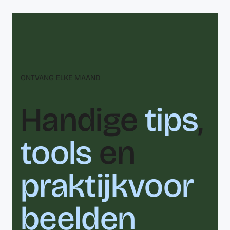
ONTVANG ELKE MAAND
Handige
tips
,
tools
en
praktijkvoor
beelden