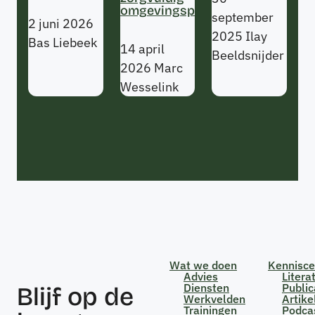
omgevingsproces
september
2 juni 2026
2025
Ilay
Bas Liebeek
14 april
Beeldsnijder
2026
Marc
Wesselink
Wat we doen
Kennisc
Advies
Litera
Diensten
Public
Blijf op de
Werkvelden
Artike
Trainingen
Podca