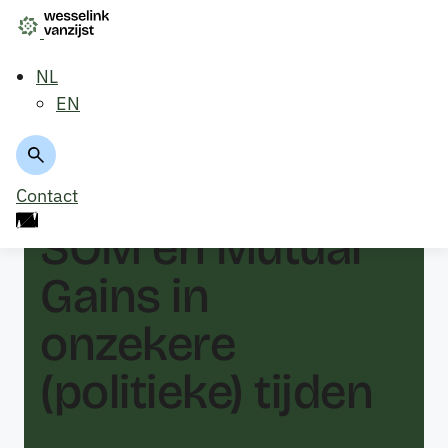
NL
EN
Terug naar overzicht
Contact
SOM en Mutual
Gains in
onzekere
(politieke) tijden