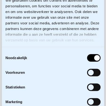
We gebruiken cookies om content en advertenties te
Berekend gedrag: er wordt voorgesorteerd op
personaliseren, om functies voor social media te bieden
het openbaar worden van gesprekken en
en om ons websiteverkeer te analyseren. Ook delen we
schriftelijke notities: het WOB-verzoek van
informatie over uw gebruik van onze site met onze
morgen werpt haar schaduw op de dag van
partners voor social media, adverteren en analyse. Deze
vandaag.
partners kunnen deze gegevens combineren met andere
Verminderde activiteit: stagnatie als gevolg
informatie die u aan ze heeft verstrekt of die ze hebben
van transparantie. De gevolgen kunnen nog
verzameld op basis van uw gebruik van hun services.
niet worden overzien, acties blijven uit en
(dreigende) transparantie wekt verstarring in
Toestemmingsselectie
Noodzakelijk
de hand.
Vinger wijzen: het is aantrekkelijker om een
papieren spoor van vingerwijzingen achter te
Voorkeuren
laten zodat wanneer ongunstige informatie
naar buiten komt de reconstructie kan
Statistieken
aantonen dat je eigen partij allang
waarschuwde voor de risico’s; de sfeer aan
Marketing
tafel wordt daarmee een stuk grimmiger, meer