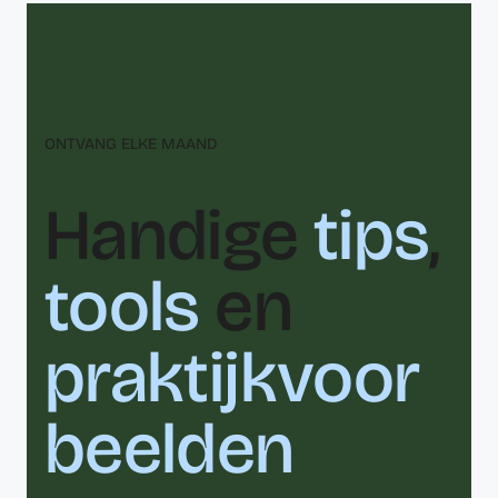
ONTVANG ELKE MAAND
Handige
tips
,
tools
en
praktijkvoor
beelden