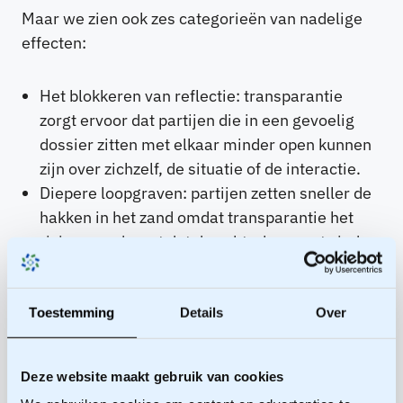
Maar we zien ook zes categorieën van nadelige
effecten:
Het blokkeren van reflectie: transparantie
zorgt ervoor dat partijen die in een gevoelig
dossier zitten met elkaar minder open kunnen
zijn over zichzelf, de situatie of de interactie.
Diepere loopgraven: partijen zetten sneller de
hakken in het zand omdat transparantie het
risico meedraagt dat de achterban gaat vinden
dat er niet “hard” genoeg gevochten wordt
voor hun belangen.
Minder experimenten: er wordt minder
Toestemming
Details
Over
uitgeprobeerd, omdat achteraf in detail te
reconstrueren is wie er op welk moment
Deze website maakt gebruik van cookies
ongelukkige beslissingen heeft genomen.