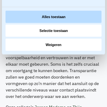
gesloten en dus minder constructief.
Alles toestaan
Als transparantie wordt gezien als een situatie
waarbij alle informatie voor iedereen altijd
Selectie toestaan
voorhanden is, kleven er toch best veel nadelen
aan dit uitgangspunt. Terwijl openheid tussen
partijen veel moois op kan leveren. Zeker als het
Weigeren
past in een patroon en het bijdraagt aan
voorspelbaarheid en vertrouwen in wat er met
elkaar moet gebeuren. Soms is het zelfs cruciaal
om voortgang te kunnen boeken. Transparantie
zullen we goed moeten doordenken en
vormgeven op zo’n manier dat het aansluit op de
verschillende niveaus waar contact plaatsvindt
over het onderwerp waar we aan werken.