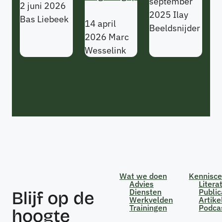
september
2 juni 2026
2025
Ilay
Bas Liebeek
14 april
Beeldsnijder
2026
Marc
Wesselink
Wat we doen
Kennisc
Advies
Litera
Diensten
Public
Blijf op de
Werkvelden
Artike
Trainingen
Podca
hoogte