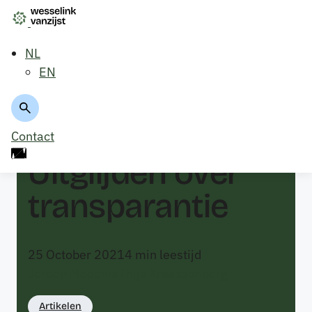
NL
EN
Terug naar overzicht
Contact
Uitglijden over
transparantie
25 October 2021
4
min leestijd
Jeroen Medema
Thijs Kraassenberg
Artikelen