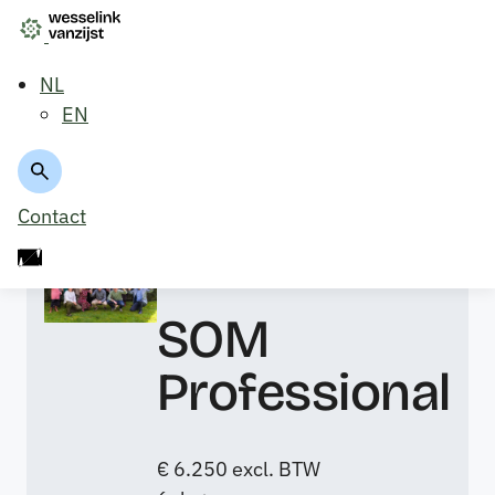
NL
EN
Trainingsoverzicht
Contact
Open training
SOM
Professional
€ 6.250
excl. BTW