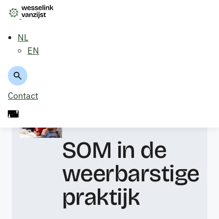
NL
EN
Trainingsoverzicht
Contact
Incompany
SOM in de
weerbarstige
praktijk