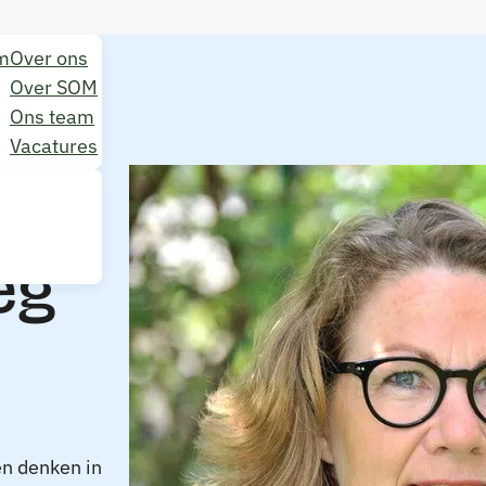
m
Over ons
Over SOM
Ons team
Vacatures
eg
en denken in