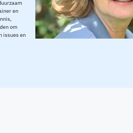
 duurzaam
ainer en
nnis,
eiden om
n issues en