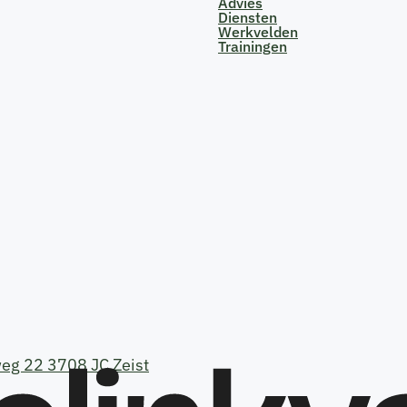
Advies
Diensten
Werkvelden
Trainingen
eg 22 3708 JC Zeist