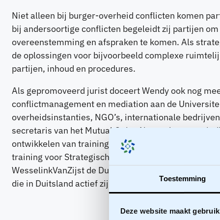
Niet alleen bij burger-overheid conflicten komen par
bij andersoortige conflicten begeleidt zij partijen om
overeenstemming en afspraken te komen. Als strateg
de oplossingen voor bijvoorbeeld complexe ruimtelij
partijen, inhoud en procedures.
Als gepromoveerd jurist doceert Wendy ook nog mee
conflictmanagement en mediation aan de Universiteit
overheidsinstanties, NGO’s, internationale bedrijv
secretaris van het Mutual Gains Netwerk en vanuit di
ontwikkelen van trainingen van WesselinkVanZijst.
training voor Strategisches Umfeld Management (SU
WesselinkVanZijst de Duitstalige SOM-basistraining 
Toestemming
die in Duitsland actief zijn.
Deze website maakt gebruik