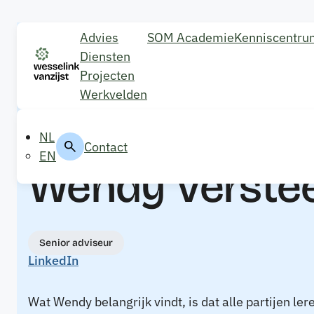
Advies
SOM Academie
Kenniscentru
Diensten
Projecten
Werkvelden
Ons team
NL
Contact
EN
Wendy Verste
Senior adviseur
LinkedIn
Wat Wendy belangrijk vindt, is dat alle partijen ler