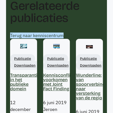
Gerelateerde
publicaties
Terug naar kenniscentrum
Publicatie
Publicatie
Publicatie
Downloaden
Downloaden
Downloaden
Transparantie
Kennisconflicten
Wunderline:
in het
voorkomen
van
publieke
met Joint
spoorverbinding
domein
Fact Finding
naar
versterking
van de regio
12
6 juni 2019
december
Jeroen
6 juni 2019