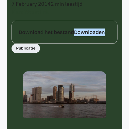
7 February 2014
2
min leestijd
Marc Wesselink
Download het bestand
Downloaden
Publicatie