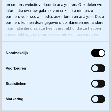
maatschappelijke randvoorwaarden serieus te
en om ons websiteverkeer te analyseren. Ook delen we
nemen. Daarmee werd Maasvlakte 2 niet alleen
informatie over uw gebruik van onze site met onze
een fysieke uitbreiding, maar ook een leerproces
partners voor social media, adverteren en analyse. Deze
dat richting gaf aan toekomstig handelen.
partners kunnen deze gegevens combineren met andere
informatie die u aan ze heeft verstrekt of die ze hebben
Wil je lezen hoe strategisch
verzameld op basis van uw gebruik van hun services.
omgevingsmanagement bijdroeg aan het
realiseren van Maasvlakte 2? Download dan de
Toestemmingsselectie
volledige publicatie via onderstaande button.
Noodzakelijk
Voorkeuren
Statistieken
Marketing