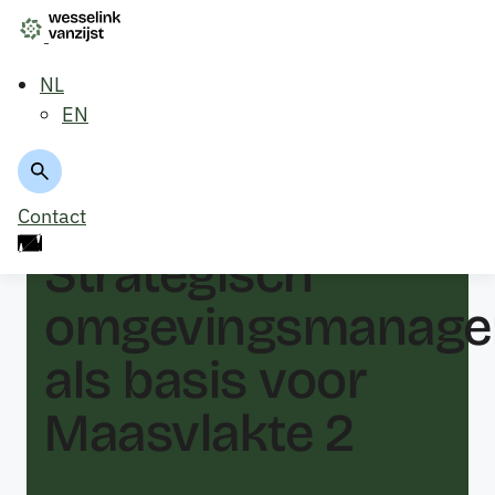
NL
EN
Terug naar overzicht
Contact
Strategisch
omgevingsmanage
als basis voor
Maasvlakte 2