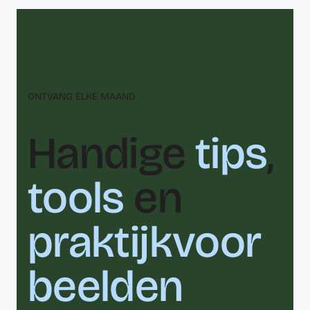
ONTVANG ELKE MAAND
Handige
tips
,
tools
en
praktijkvoor
beelden