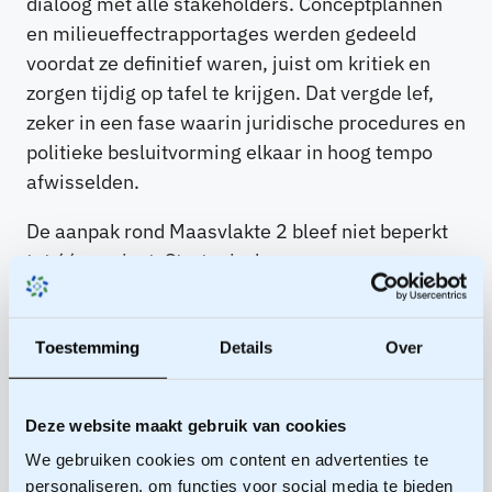
dialoog met alle stakeholders. Conceptplannen
en milieueffectrapportages werden gedeeld
voordat ze definitief waren, juist om kritiek en
zorgen tijdig op tafel te krijgen. Dat vergde lef,
zeker in een fase waarin juridische procedures en
politieke besluitvorming elkaar in hoog tempo
afwisselden.
De aanpak rond Maasvlakte 2 bleef niet beperkt
tot één project. Strategisch
omgevingsmanagement groeide uit tot een
bredere manier van werken binnen het
Toestemming
Details
Over
Havenbedrijf, gericht op duurzame relaties en
een blijvende ‘license to grow’, een gegunde
toekomst. Door belangen expliciet te maken en
Deze website maakt gebruik van cookies
samenwerking centraal te stellen, ontstond
We gebruiken cookies om content en advertenties te
ruimte om zowel economische ambities als
personaliseren, om functies voor social media te bieden