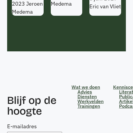
2023
Jeroen
Medema
Eric van Vliet
Medema
Wat we doen
Kennisc
Advies
Litera
Diensten
Public
Blijf op de
Werkvelden
Artike
Trainingen
Podca
hoogte
E-mailadres