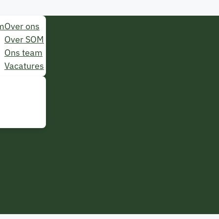
m
Over ons
Over SOM
Ons team
Vacatures