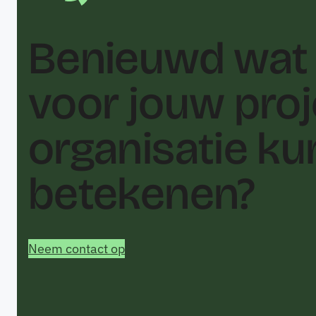
Benieuwd wat 
voor jouw proj
organisatie k
betekenen?
Neem contact op