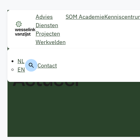
Advies
SOM Academie
Kenniscentru
Diensten
Projecten
Werkvelden
← Terug naar kennisbank
NL
Contact
EN
Actueel