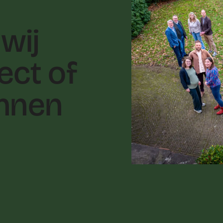
wij
ect of
unnen