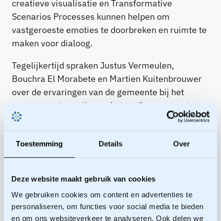
creatieve visualisatie en Transformative
Scenarios Processes kunnen helpen om
vastgeroeste emoties te doorbreken en ruimte te
maken voor dialoog.
Tegelijkertijd spraken Justus Vermeulen,
Bouchra El Morabete en Martien Kuitenbrouwer
over de ervaringen van de gemeente bij het
omgaan met emoties en het creëren van rust na
de explosies bij woonhuizen in Amsterdam;
vertelde Brunilda Pali over de emoties die
Toestemming
Details
Over
loskomen in haar werk in restorative justice en
interviews met slachtoffers van de
toeslagenaffaire en hoe deze omgezet kunnen
Deze website maakt gebruik van cookies
worden in het helen van relaties en het creëren
We gebruiken cookies om content en advertenties te
van rechtvaardigheid, en; deelden Femke Rosser
personaliseren, om functies voor social media te bieden
en Martijn Dekker hoe het is om sterke emoties in
en om ons websiteverkeer te analyseren. Ook delen we