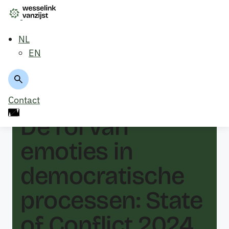
NL
EN
Terug naar overzicht
Contact
De rol van
emoties in
democratische
processen: State
of Conflict 2024