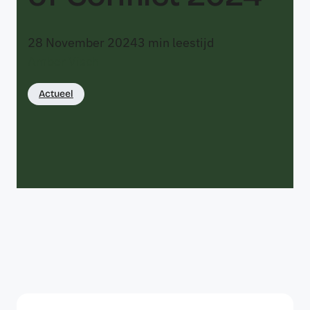
28 November 2024
3
min leestijd
Amber Visch
Actueel