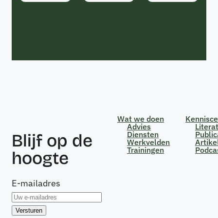
Wat we doen
Kennisc
Advies
Litera
Diensten
Public
Blijf op de
Werkvelden
Artike
Trainingen
Podca
hoogte
E-mailadres