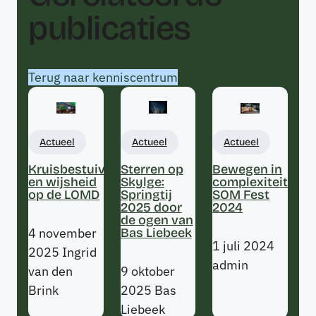
publicaties
Terug naar kenniscentrum
Actueel
Actueel
Actueel
Kruisbestuiving
Sterren op
Bewegen in
en wijsheid
Skylge:
complexiteit:
op de LOMD
Springtij
SOM Fest
2025 door
2024
de ogen van
4 november
Bas Liebeek
1 juli 2024
2025
Ingrid
admin
van den
9 oktober
Brink
2025
Bas
Liebeek