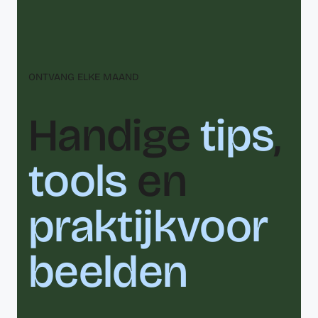
ONTVANG ELKE MAAND
Handige
tips
,
tools
en
praktijkvoor
beelden